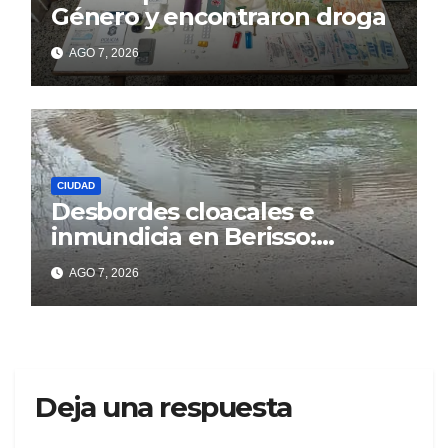
Género y encontraron droga
AGO 7, 2026
CIUDAD
Desbordes cloacales e
inmundicia en Berisso:
colapso de la red en la calle
AGO 7, 2026
14
Deja una respuesta