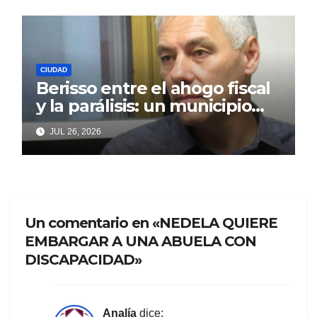
CIUDAD
Berisso entre el ahogo fiscal
y la parálisis: un municipio
acorralado por la falta de
JUL 26, 2026
gestión y el desencanto
vecino
Un comentario en «NEDELA QUIERE
EMBARGAR A UNA ABUELA CON
DISCAPACIDAD»
Analía
dice: