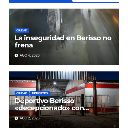
CIUDAD
La inseguridad en Berisso no
frena
AGO 4, 2026
CIUDAD
DEPORTES
Deportivo Berisso
«decepcionado» con
Cagliardi y sus promesas
AGO 2, 2026
incumplidas