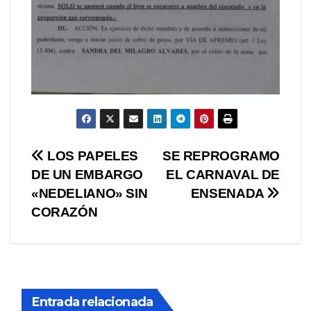
Navegación
LOS PAPELES
SE REPROGRAMO
DE UN EMBARGO
EL CARNAVAL DE
de
«NEDELIANO» SIN
ENSENADA
entradas
CORAZÓN
Entrada relacionada