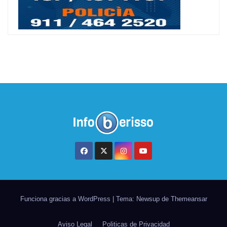
Funciona gracias a WordPress
|
Tema: Newsup de
Themeansar
Aviso Legal
Politicas de Privacidad