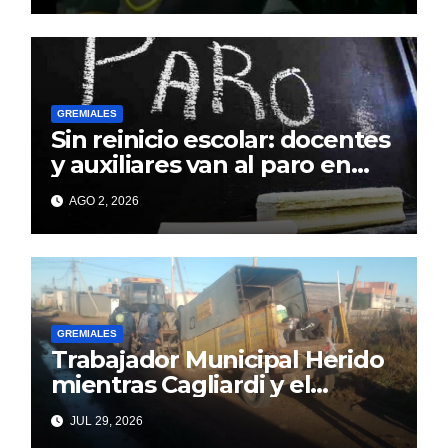
GREMIALES
Sin reinicio escolar: docentes
y auxiliares van al paro en
todo el país
AGO 2, 2026
GREMIALES
Trabajador Municipal Herido
mientras Cagliardi y el
Sindicato hacen la suya
JUL 29, 2026