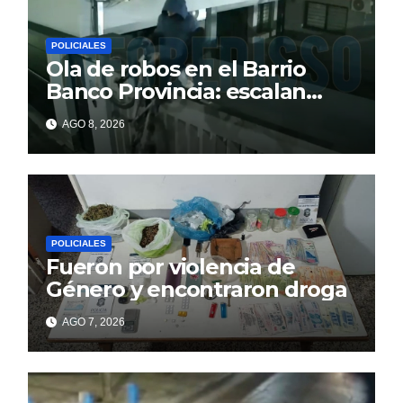
POLICIALES
Ola de robos en el Barrio
Banco Provincia: escalan
paredes en la noche y nadie
AGO 8, 2026
responde
POLICIALES
Fueron por violencia de
Género y encontraron droga
AGO 7, 2026