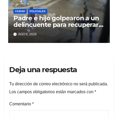
CIUDAD
POLICIALES
Padre e hijo golpearon a un
delincuente para recuperar
un celular robado en Berisso
AGO 6, 2026
Deja una respuesta
Tu dirección de correo electrónico no será publicada.
Los campos obligatorios están marcados con
*
Comentario
*