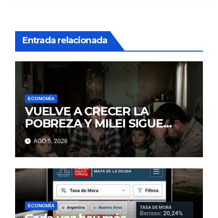
Entrada relacionada
ECONOMÍA
VUELVE A CRECER LA
POBREZA Y MILEI SIGUE
MINTIENDO
AGO 5, 2026
ECONOMÍA