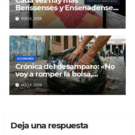
Cada vez hay más
Berissenses y Ensenadenses
con deudas incobrables
AGO 4, 2026
ECONOMÍA
Crónica del desamparo: «No
voy a romper la bolsa,
quédese tranquilo…»
AGO 4, 2026
Deja una respuesta