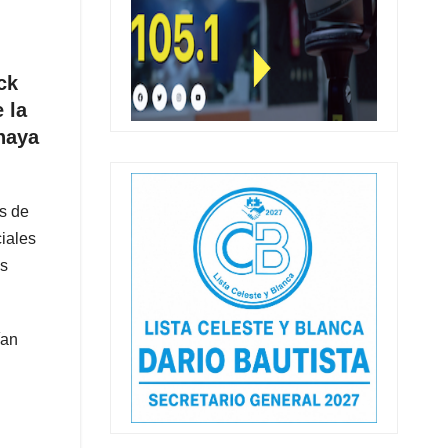
ck
 la
haya
os de
ciales
ás
ían