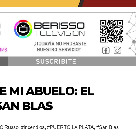
E MI ABUELO: EL
SAN BLAS
LO Russo
,
#incendios
,
#PUERTO LA PLATA
,
#San Blas