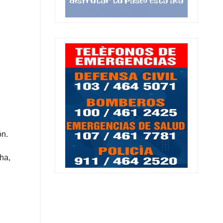
ón.
ha,