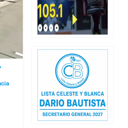
?
.
ncia