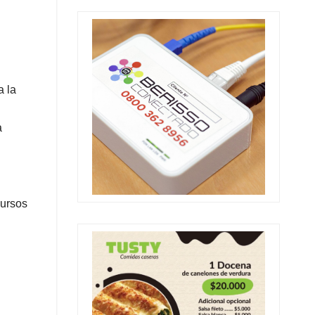
a la
a
cursos