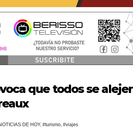
voca que todos se aleje
reaux
NOTICIAS DE HOY
,
#turismo
,
#viajes