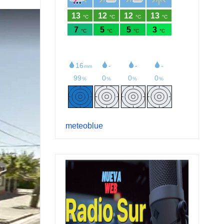
meteoblue