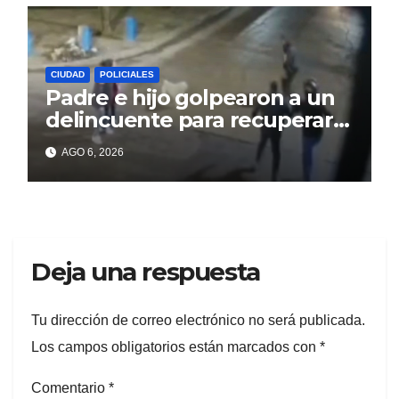
CIUDAD
POLICIALES
Padre e hijo golpearon a un
delincuente para recuperar
un celular robado en Berisso
AGO 6, 2026
Deja una respuesta
Tu dirección de correo electrónico no será publicada.
Los campos obligatorios están marcados con
*
Comentario
*