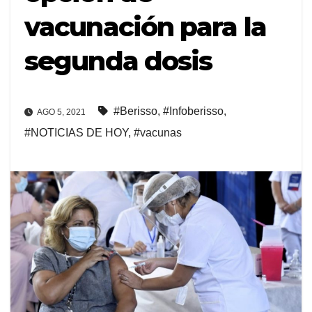
vacunación para la
segunda dosis
#Berisso
,
#Infoberisso
,
AGO 5, 2021
#NOTICIAS DE HOY
,
#vacunas