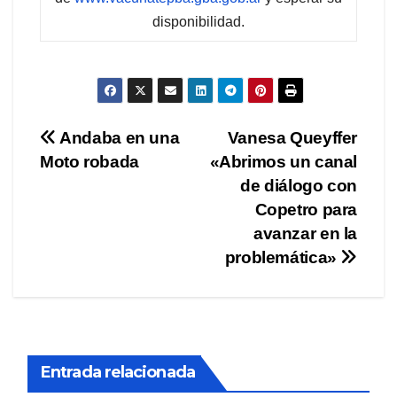
disponibilidad.
Navegación
Andaba en una
Vanesa Queyffer
Moto robada
«Abrimos un canal
de
de diálogo con
entradas
Copetro para
avanzar en la
problemática»
Entrada relacionada