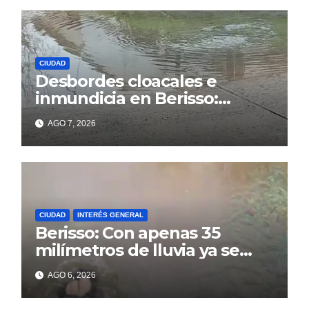
CIUDAD
Desbordes cloacales e
inmundicia en Berisso:
colapso de la red en la calle
AGO 7, 2026
14
CIUDAD
INTERÉS GENERAL
Berisso: Con apenas 35
milímetros de lluvia ya se
sienten los problemas
AGO 6, 2026