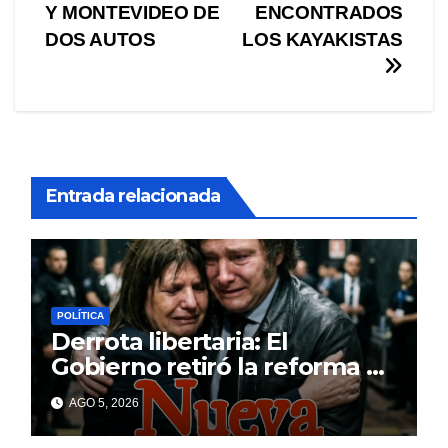
Y MONTEVIDEO DE
ENCONTRADOS
de
DOS AUTOS
LOS KAYAKISTAS
entradas
Entrada relacionada
POLÍTICA
Derrota libertaria: El
Gobierno retiró la reforma a
la Ley de Tierras en el
AGO 5, 2026
Senado