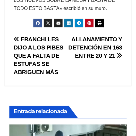
LOS HUEVOS SOBRE LA MESA ? BASTA DE
TODO ESTO BASTA» escribió en su muro.
Navegación
FRANCHI LES
ALLANAMIENTO Y
DIJO A LOS PIBES
DETENCIÓN EN 163
de
QUE A FALTA DE
ENTRE 20 Y 21
entradas
ESTUFAS SE
ABRIGUEN MÁS
Entrada relacionada