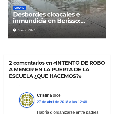
CIUDAD
Desbordes cloacales e
inmundicia en Berisso:
colapso de la red en la calle
AGO 7, 2026
14
2 comentarios en «INTENTO DE ROBO
A MENOR EN LA PUERTA DE LA
ESCUELA ¿QUE HACEMOS?»
Cristina
dice:
27 de abril de 2018 a las 12:48
Habría q organizarse entre padres