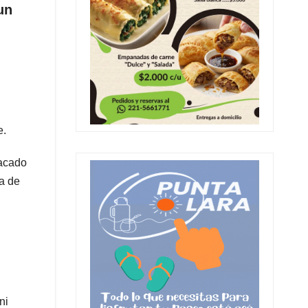
un
e.
tacado
da de
ni