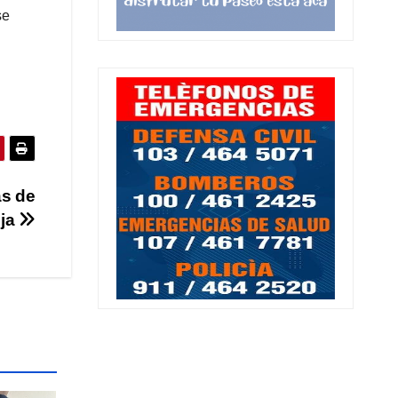
se
as de
eja