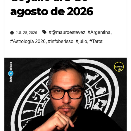
agosto de 2026
#@mauroestevez
,
#Argentina
,
JUL 28, 2026
#Astrología 2026
,
#Infoberisso
,
#julio
,
#Tarot