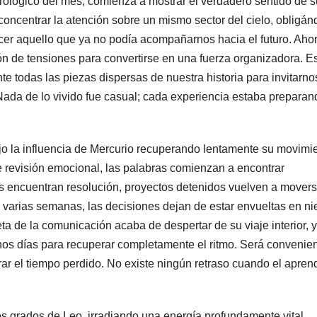
trológico del mes, comienza a mostrar el verdadero sentido de s
oncentrar la atención sobre un mismo sector del cielo, obligá
cer aquello que ya no podía acompañarnos hacia el futuro. Aho
n de tensiones para convertirse en una fuerza organizadora. E
e todas las piezas dispersas de nuestra historia para invitarno
 Nada de lo vivido fue casual; cada experiencia estaba preparan
o la influencia de Mercurio recuperando lentamente su movimi
e revisión emocional, las palabras comienzan a encontrar
encuentran resolución, proyectos detenidos vuelven a movers
varias semanas, las decisiones dejan de estar envueltas en ni
ta de la comunicación acaba de despertar de su viaje interior, y
nos días para recuperar completamente el ritmo. Será convenie
rar el tiempo perdido. No existe ningún retraso cuando el apren
s grados de Leo, irradiando una energía profundamente vital.