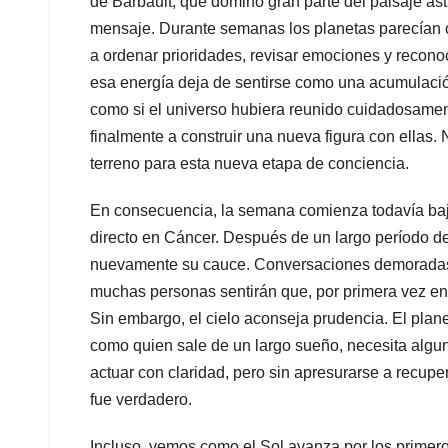
de Barbault, que dominó gran parte del paisaje as
mensaje. Durante semanas los planetas parecían c
a ordenar prioridades, revisar emociones y recono
esa energía deja de sentirse como una acumulació
como si el universo hubiera reunido cuidadosament
finalmente a construir una nueva figura con ellas.
terreno para esta nueva etapa de conciencia.
En consecuencia, la semana comienza todavía baj
directo en Cáncer. Después de un largo período d
nuevamente su cauce. Conversaciones demoradas 
muchas personas sentirán que, por primera vez en 
Sin embargo, el cielo aconseja prudencia. El plane
como quien sale de un largo sueño, necesita algu
actuar con claridad, pero sin apresurarse a recupe
fue verdadero.
Incluso vemos como el Sol avanza por los primero