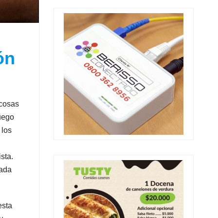
ón
 cosas
uego
 los
sta.
cada
esta