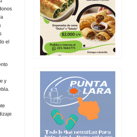
u
ndonos
ra
s
s
do el
ento
e y
ebla.
nte
dizaje