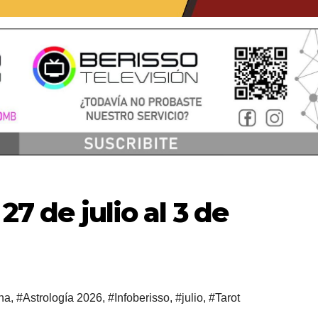
 de julio al 3 de
na
,
#Astrología 2026
,
#Infoberisso
,
#julio
,
#Tarot