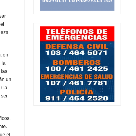
sar
el
deza
a en
 la
 las
án un
r la
 ser
icos,
nte.
ue el