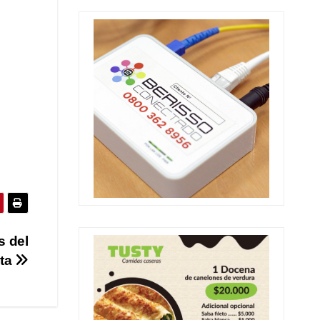
s del
sta