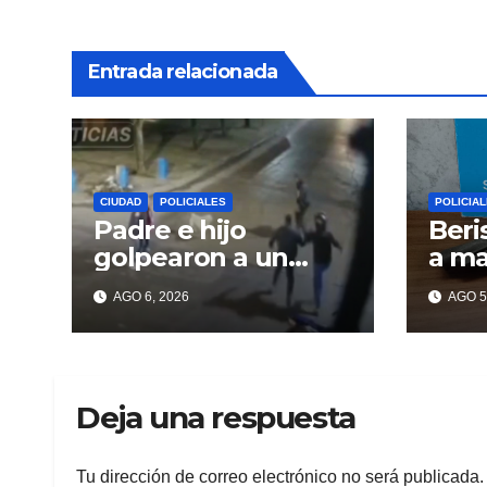
Entrada relacionada
CIUDAD
POLICIALES
POLICIA
Padre e hijo
Beri
golpearon a un
a m
delincuente para
tiro
AGO 6, 2026
AGO 5
recuperar un
celular robado en
Berisso
Deja una respuesta
Tu dirección de correo electrónico no será publicada.