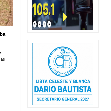
aba
os
ias
,