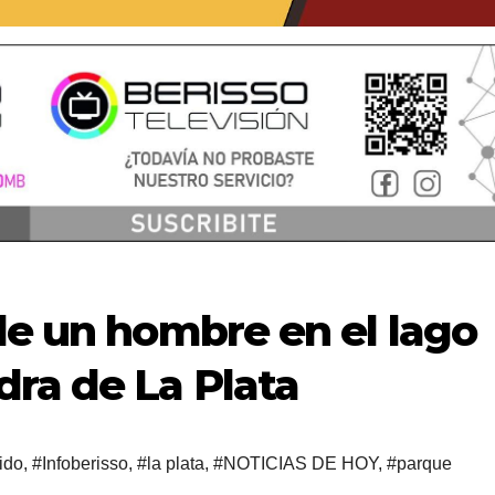
de un hombre en el lago
ra de La Plata
ido
,
#Infoberisso
,
#la plata
,
#NOTICIAS DE HOY
,
#parque