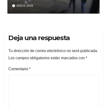
un celular robado en Berisso
AGO 6, 2026
Deja una respuesta
Tu dirección de correo electrónico no será publicada.
Los campos obligatorios están marcados con
*
Comentario
*