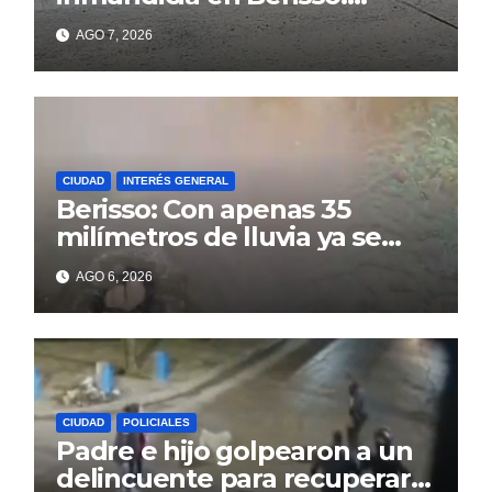
colapso de la red en la calle
AGO 7, 2026
14
CIUDAD
INTERÉS GENERAL
Berisso: Con apenas 35
milímetros de lluvia ya se
sienten los problemas
AGO 6, 2026
CIUDAD
POLICIALES
Padre e hijo golpearon a un
delincuente para recuperar