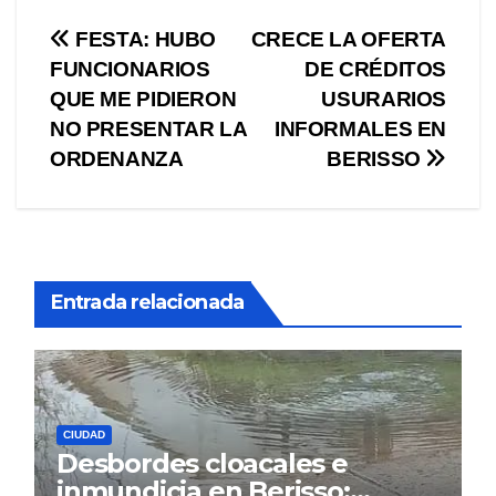
Navegación
FESTA: HUBO
CRECE LA OFERTA
FUNCIONARIOS
DE CRÉDITOS
de
QUE ME PIDIERON
USURARIOS
entradas
NO PRESENTAR LA
INFORMALES EN
ORDENANZA
BERISSO
Entrada relacionada
CIUDAD
Desbordes cloacales e
inmundicia en Berisso: