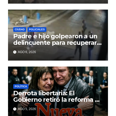
CIUDAD
POLICIALES
Padre e hijo golpearon a un
delincuente para recuperar
un celular robado en Berisso
AGO 6, 2026
POLÍTICA
Derrota libertaria: El
Gobierno retiró la reforma a
la Ley de Tierras en el
AGO 5, 2026
Senado