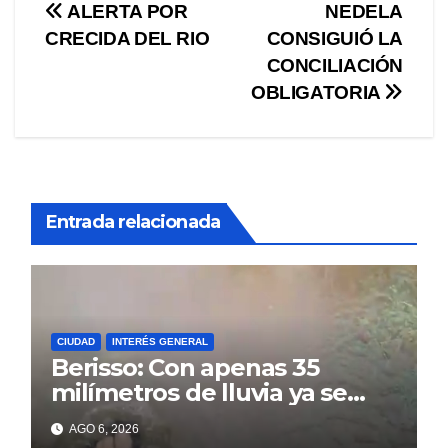
Navegación
ALERTA POR
NEDELA
CRECIDA DEL RIO
CONSIGUIÓ LA
de
CONCILIACIÓN
entradas
OBLIGATORIA
Entrada relacionada
CIUDAD
INTERÉS GENERAL
Berisso: Con apenas 35
milímetros de lluvia ya se
sienten los problemas
AGO 6, 2026