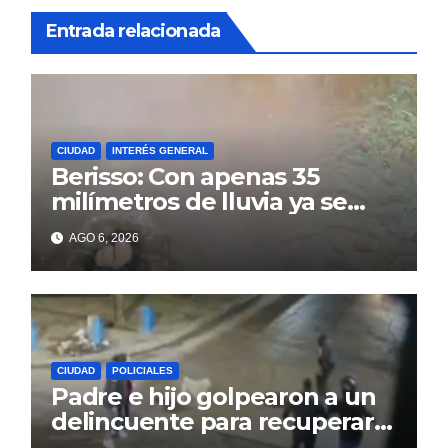
Entrada relacionada
CIUDAD
INTERÉS GENERAL
Berisso: Con apenas 35
milímetros de lluvia ya se
sienten los problemas
AGO 6, 2026
CIUDAD
POLICIALES
Padre e hijo golpearon a un
delincuente para recuperar
un celular robado en Berisso