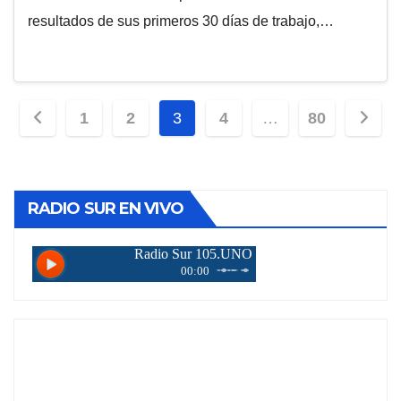
resultados de sus primeros 30 días de trabajo,…
Paginación
1
2
3
4
…
80
de
entradas
RADIO SUR EN VIVO