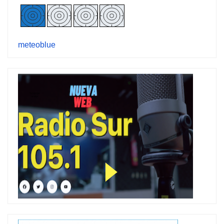
meteoblue