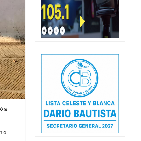
gó a
n el