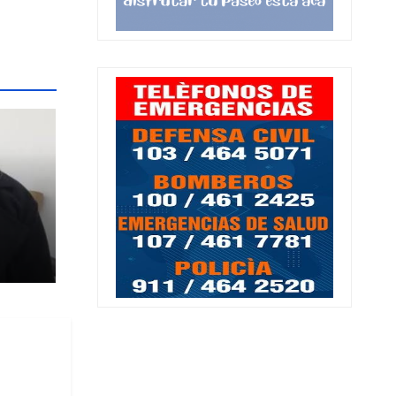
ia
al