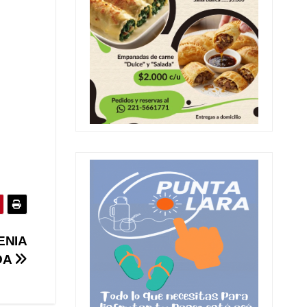
ENIA
DA