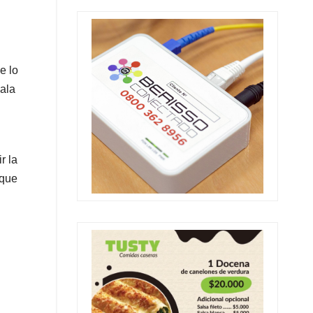
e lo
ñala
r la
 que