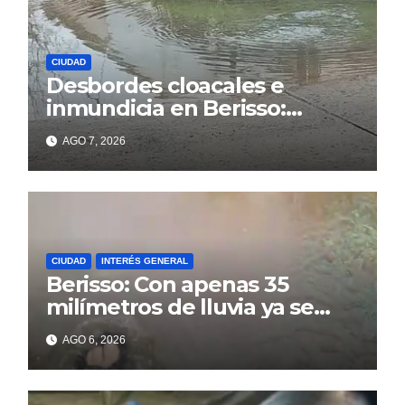
CIUDAD
Desbordes cloacales e
inmundicia en Berisso:
colapso de la red en la calle
AGO 7, 2026
14
CIUDAD
INTERÉS GENERAL
Berisso: Con apenas 35
milímetros de lluvia ya se
sienten los problemas
AGO 6, 2026