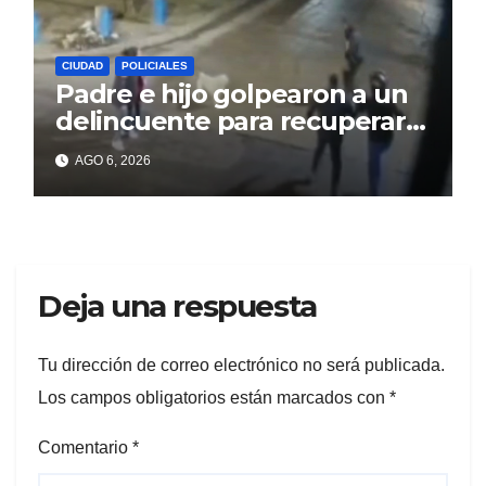
CIUDAD
POLICIALES
Padre e hijo golpearon a un
delincuente para recuperar
un celular robado en Berisso
AGO 6, 2026
Deja una respuesta
Tu dirección de correo electrónico no será publicada.
Los campos obligatorios están marcados con
*
Comentario
*