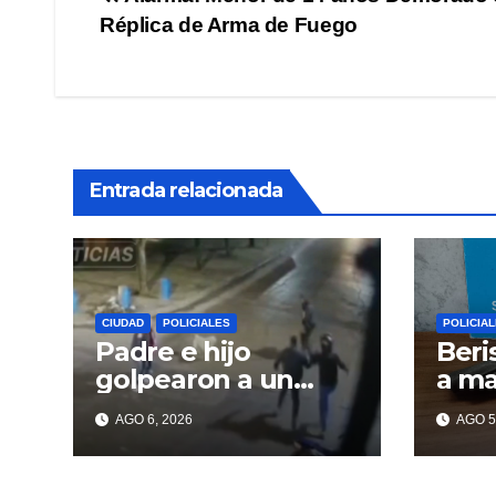
Navegación
Réplica de Arma de Fuego
de
entradas
Entrada relacionada
CIUDAD
POLICIALES
POLICIA
Padre e hijo
Beri
golpearon a un
a m
delincuente para
tiro
AGO 6, 2026
AGO 5
recuperar un
celular robado en
Berisso