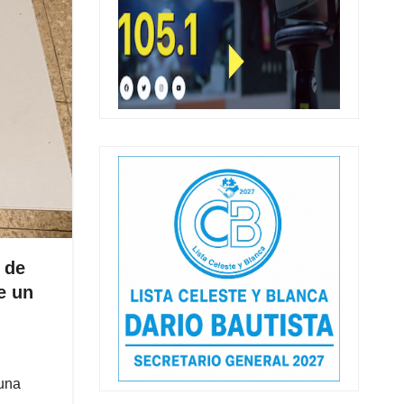
 de
e un
 una