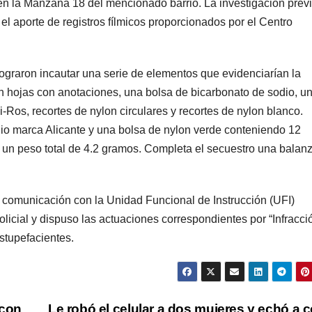
n la Manzana 18 del mencionado barrio. La investigación prev
 el aporte de registros fílmicos proporcionados por el Centro
lograron incautar una serie de elementos que evidenciarían la
ran hojas con anotaciones, una bolsa de bicarbonato de sodio, u
-Ros, recortes de nylon circulares y recortes de nylon blanco.
dio marca Alicante y una bolsa de nylon verde conteniendo 12
n un peso total de 4.2 gramos. Completa el secuestro una balan
ó comunicación con la Unidad Funcional de Instrucción (UFI)
policial y dispuso las actuaciones correspondientes por “Infracci
estupefacientes.
 con
Le robó el celular a dos mujeres y echó a c