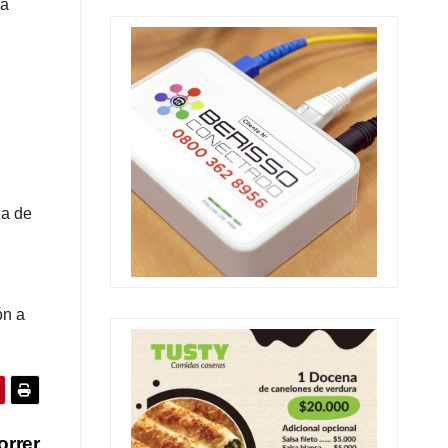
ia
n
za de
ón a
orrer