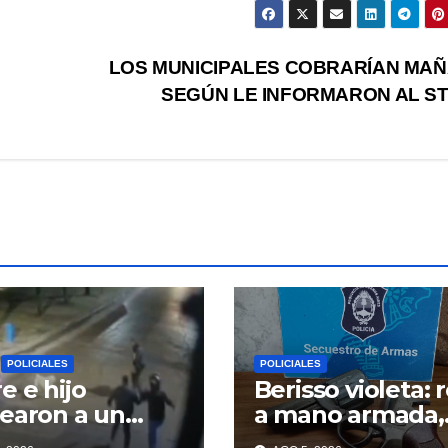
LOS MUNICIPALES COBRARÍAN MA
SEGÚN LE INFORMARON AL S
POLICIALES
POLICIALES
e e hijo
Berisso violeta: 
earon a un
a mano armada,
ncuente para
tiros y dos prof