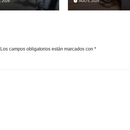
, 2026
AGO 5, 2026
perar un
lar robado en
sso
Los campos obligatorios están marcados con
*