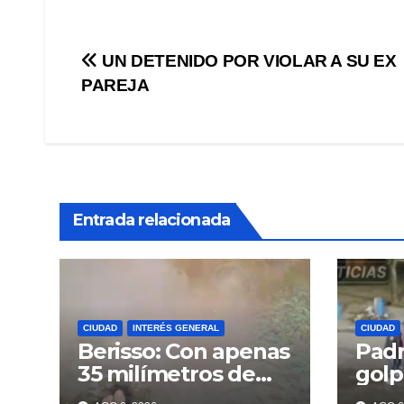
Navegación
UN DETENIDO POR VIOLAR A SU EX
PAREJA
de
entradas
Entrada relacionada
CIUDAD
INTERÉS GENERAL
CIUDAD
Berisso: Con apenas
Padr
35 milímetros de
golp
lluvia ya se sienten
deli