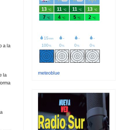
o a la
meteoblue
e la
 forma
ra