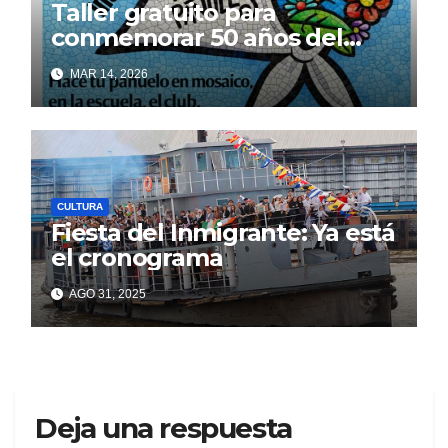
Taller gratuito para
conmemorar 50 años del
golpe militar con mosaicos
MAR 14, 2026
de pañuelos
CULTURA
Fiesta del Inmigrante: Ya está
el cronograma
AGO 31, 2025
Deja una respuesta