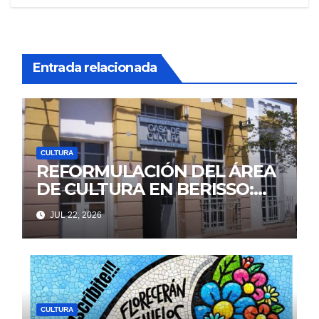
Entrada relacionada
CULTURA
REFORMULACIÓN DEL ÁREA
DE CULTURA EN BERISSO:
¿Achique a lo Milei?
JUL 22, 2026
CULTURA