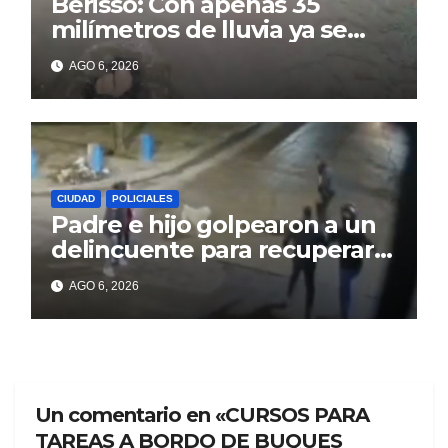
Berisso: Con apenas 35
milímetros de lluvia ya se
sienten los problemas
AGO 6, 2026
CIUDAD
POLICIALES
Padre e hijo golpearon a un
delincuente para recuperar
un celular robado en Berisso
AGO 6, 2026
Un comentario en «CURSOS PARA
TAREAS A BORDO DE BUQUES