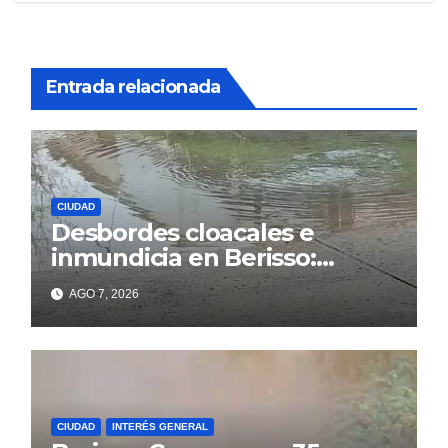
Entrada relacionada
CIUDAD
Desbordes cloacales e
inmundicia en Berisso:
colapso de la red en la calle
AGO 7, 2026
14
CIUDAD
INTERÉS GENERAL