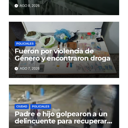
paredes en la noche y nadie
AGO 8, 2026
responde
POLICIALES
Fueron por violencia de
Género y encontraron droga
AGO 7, 2026
CIUDAD
POLICIALES
Padre e hijo golpearon a un
delincuente para recuperar