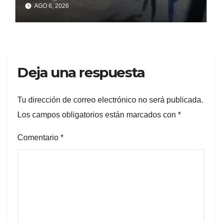
un celular robado en Berisso
AGO 6, 2026
Deja una respuesta
Tu dirección de correo electrónico no será publicada.
Los campos obligatorios están marcados con
*
Comentario
*