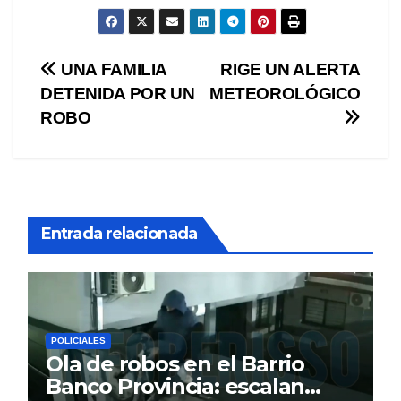
Navegación
UNA FAMILIA
RIGE UN ALERTA
DETENIDA POR UN
METEOROLÓGICO
de
ROBO
entradas
Entrada relacionada
POLICIALES
Ola de robos en el Barrio
Banco Provincia: escalan