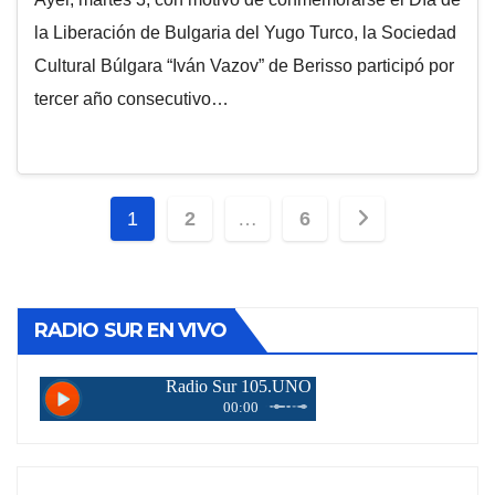
la Liberación de Bulgaria del Yugo Turco, la Sociedad
Cultural Búlgara “Iván Vazov” de Berisso participó por
tercer año consecutivo…
Paginación
1
2
…
6
de
entradas
RADIO SUR EN VIVO