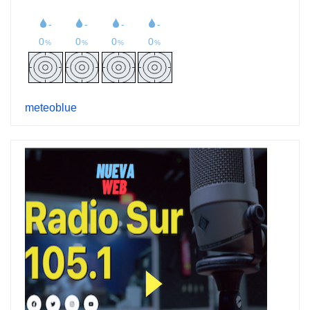
meteoblue