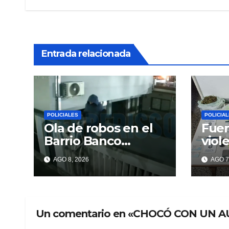
entradas
Entrada relacionada
POLICIALES
POLICIA
Ola de robos en el
Fuer
Barrio Banco
viol
Provincia: escalan
y en
AGO 8, 2026
AGO 7
paredes en la
dro
noche y nadie
responde
Un comentario en «CHOCÓ CON UN 