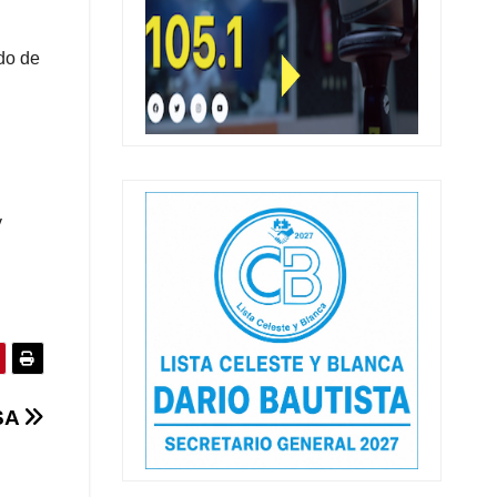
rdo de
y
SA