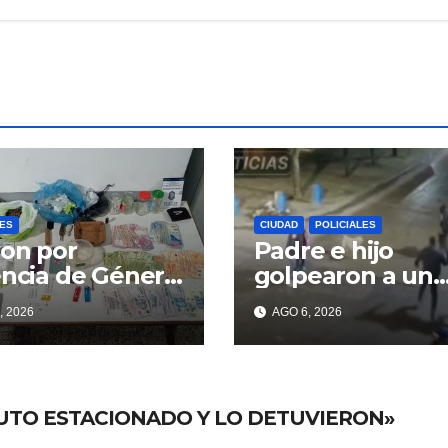
LES
CIUDAD
POLICIALES
on por
Padre e hijo
encia de Género
golpearon a un
contraron
delincuente par
, 2026
AGO 6, 2026
ga
recuperar un
celular robado 
Berisso
AUTO ESTACIONADO Y LO DETUVIERON»