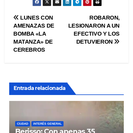
Navegación
LUNES CON
ROBARON,
AMENAZAS DE
LESIONARON A UN
de
BOMBA «LA
EFECTIVO Y LOS
entradas
MATANZA» DE
DETUVIERON
CEREBROS
Entrada relacionada
CIUDAD
INTERÉS GENERAL
Berisso: Con apenas 35