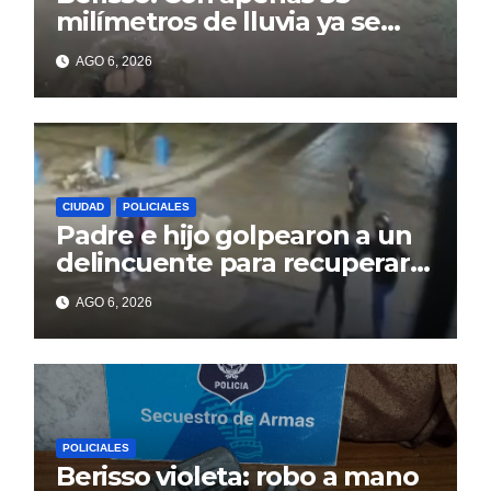
milímetros de lluvia ya se
sienten los problemas
AGO 6, 2026
CIUDAD
POLICIALES
Padre e hijo golpearon a un
delincuente para recuperar
un celular robado en Berisso
AGO 6, 2026
POLICIALES
Berisso violeta: robo a mano