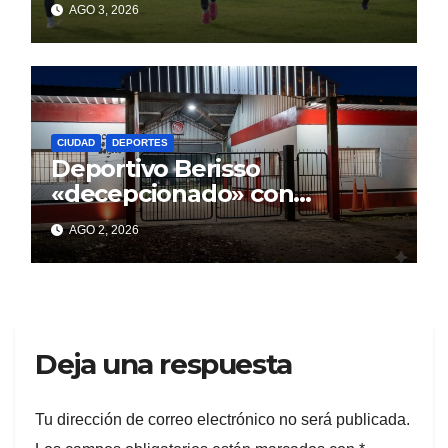
AGO 3, 2026
CIUDAD
DEPORTES
Deportivo Berisso
«decepcionado» con
Cagliardi y sus promesas
AGO 2, 2026
incumplidas
Deja una respuesta
Tu dirección de correo electrónico no será publicada.