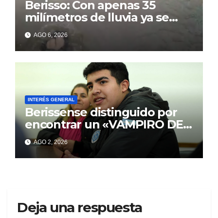
Berisso: Con apenas 35
milímetros de lluvia ya se
sienten los problemas
AGO 6, 2026
INTERÉS GENERAL
Berissense distinguido por
encontrar un «VAMPIRO DE
MAR»
AGO 2, 2026
Deja una respuesta