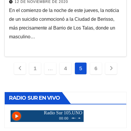
12 DE NOVIEMBRE DE 2020
En el comienzo de la noche de este jueves, la noticia
de un suicidio conmocionó a la Ciudad de Berisso,
más precisamente al Barrio de Los Talas, donde un
masculino…
Paginación
1
…
4
5
6
de
entradas
RADIO SUR EN VIVO