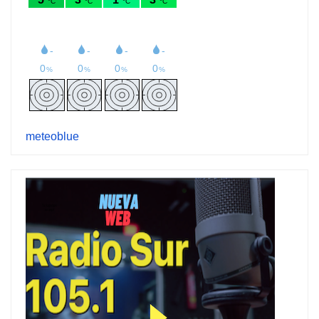
meteoblue