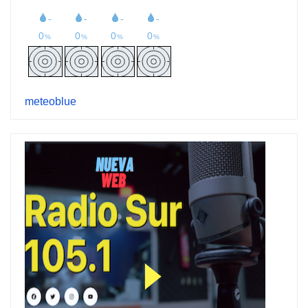
meteoblue