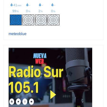
meteoblue