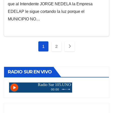
que al Intendente JORGE NEDELA la Empresa
EDELAP le sigue cortando la luz porque el
MUNICIPIO NO…
Paginación
1
2
de
entradas
RADIO SUR EN VIVO