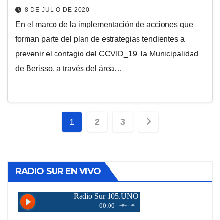
8 DE JULIO DE 2020
En el marco de la implementación de acciones que
forman parte del plan de estrategias tendientes a
prevenir el contagio del COVID_19, la Municipalidad
de Berisso, a través del área…
Paginación
1
2
3
de
entradas
RADIO SUR EN VIVO