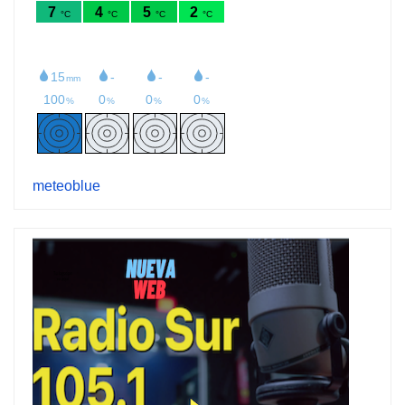
meteoblue