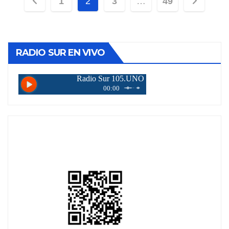
Paginación
1
2
3
…
49
de
entradas
RADIO SUR EN VIVO