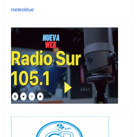
meteoblue