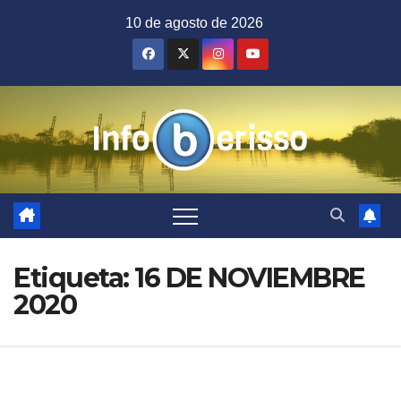
Saltar
10 de agosto de 2026
al
contenido
Etiqueta:
16 DE NOVIEMBRE
2020