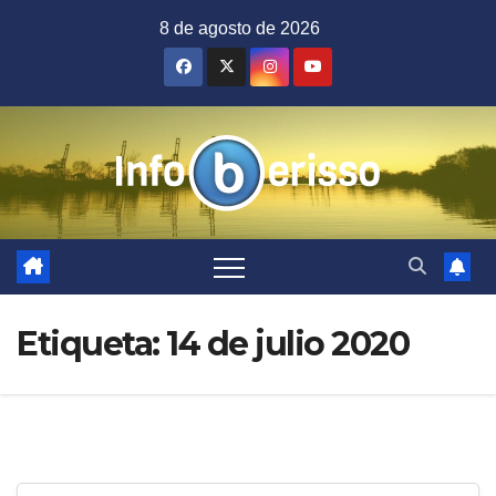
Saltar
8 de agosto de 2026
al
contenido
Etiqueta:
14 de julio 2020