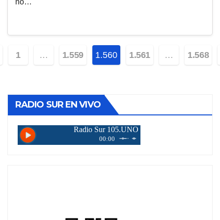
no…
ginación
1
…
1.559
1.560
1.561
…
1.568
tradas
RADIO SUR EN VIVO