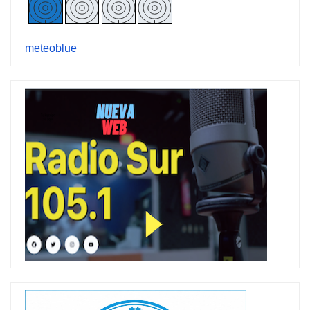
meteoblue