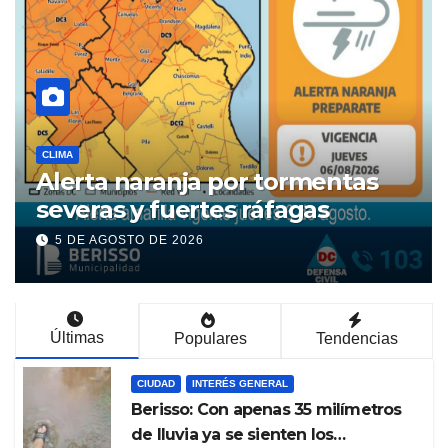
POLÍTICA
ta naranja por tormentas
Derrota
ras y fuertes ráfagas
retiró 
Tierras
 AGOSTO DE 2026
5 DE AGO
Últimas
Populares
Tendencias
CIUDAD
INTERÉS GENERAL
Berisso: Con apenas 35 milímetros
de lluvia ya se sienten los