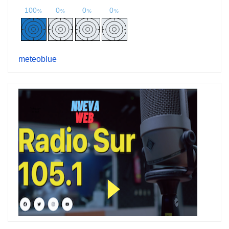
meteoblue