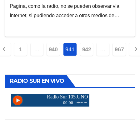
Pagina, como la radio, no se pueden observar vía
Internet, si pudiendo acceder a otros medios de…
Paginación
1
…
940
941
942
…
967
de
entradas
RADIO SUR EN VIVO